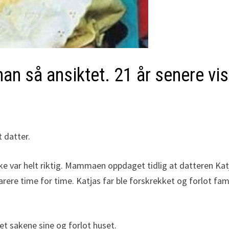
han så ansiktet. 21 år senere v
 datter.
 var helt riktig. Mammaen oppdaget tidlig at datteren Katja
rere time for time. Katjas far ble forskrekket og forlot fam
et sakene sine og forlot huset.