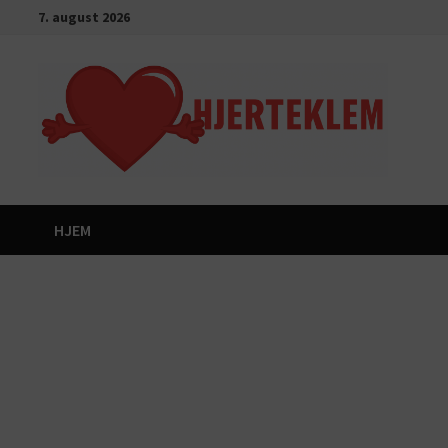
Gå
7. august 2026
til
innhold
HJEM