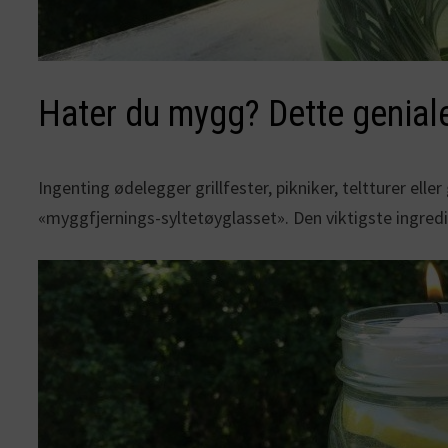
Hater du mygg? Dette geniale
Ingenting ødelegger grillfester, pikniker, teltturer el
«myggfjernings-syltetøyglasset». Den viktigste ingredi