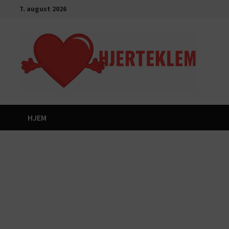
Gå
7. august 2026
til
innhold
HJEM