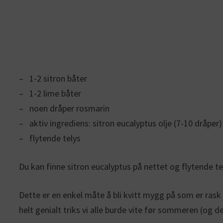
– 1-2 sitron båter
– 1-2 lime båter
– noen dråper rosmarin
– aktiv ingrediens: sitron eucalyptus olje (7-10 dråper)
– flytende telys
Du kan finne sitron eucalyptus på nettet og flytende tely
Dette er en enkel måte å bli kvitt mygg på som er rask 
helt genialt triks vi alle burde vite før sommeren (o