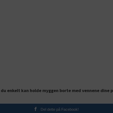
n du enkelt kan holde myggen borte med vennene dine 
Del dette på Facebook!