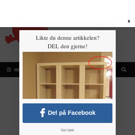
Gå
8. august 2026
til
innhold
X
Likte du denne artikkelen?
DEL den gjerne!
MENY
Del på Facebook
Nei takk