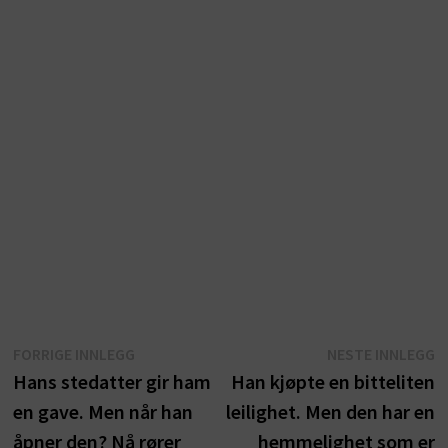
Innleggsnavigasjon
Forrige
N
FORRIGE INNLEGG
NESTE INNLEGG
innlegg:
i
Hans stedatter gir ham
Han kjøpte en bitteliten
en gave. Men når han
leilighet. Men den har en
åpner den? Nå rører
hemmelighet som er