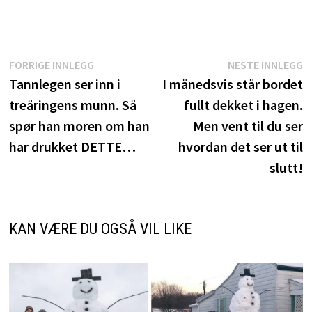
Innleggsnavigasjon
Forrige
N
FORRIGE INNLEGG
NESTE INNLEGG
innlegg:
i
Tannlegen ser inn i
I månedsvis står bordet
treåringens munn. Så
fullt dekket i hagen.
spør han moren om han
Men vent til du ser
har drukket DETTE…
hvordan det ser ut til
slutt!
KAN VÆRE DU OGSÅ VIL LIKE