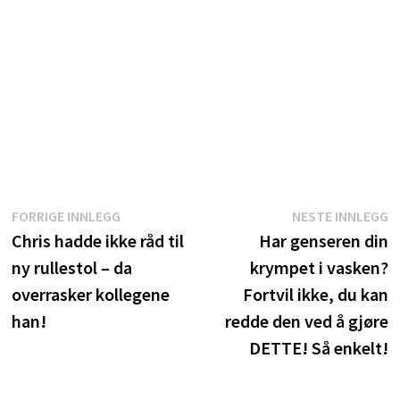
Innleggsnavigasjon
Forrige
N
FORRIGE INNLEGG
NESTE INNLEGG
innlegg:
i
Chris hadde ikke råd til
Har genseren din
ny rullestol – da
krympet i vasken?
overrasker kollegene
Fortvil ikke, du kan
han!
redde den ved å gjøre
DETTE! Så enkelt!