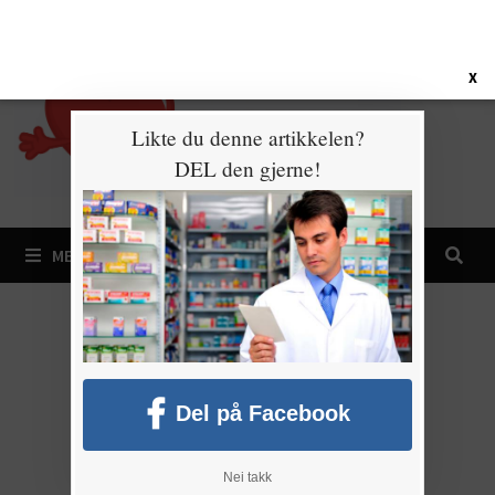
Gå
9. august 2026
til
innhold
X
Likte du denne artikkelen?
DEL den gjerne!
MENY
Del på Facebook
Nei takk