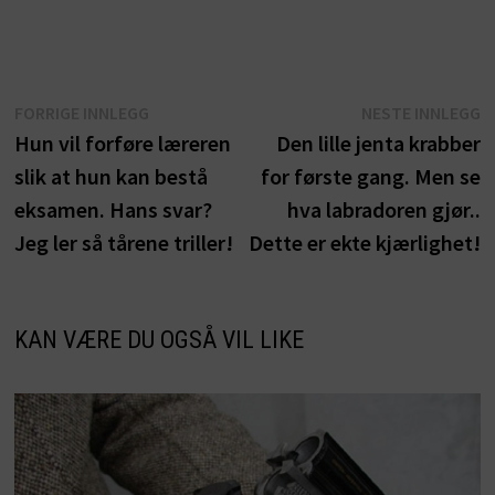
Innleggsnavigasjon
Forrige
N
FORRIGE INNLEGG
NESTE INNLEGG
innlegg:
i
Hun vil forføre læreren
Den lille jenta krabber
slik at hun kan bestå
for første gang. Men se
eksamen. Hans svar?
hva labradoren gjør..
Jeg ler så tårene triller!
Dette er ekte kjærlighet!
KAN VÆRE DU OGSÅ VIL LIKE