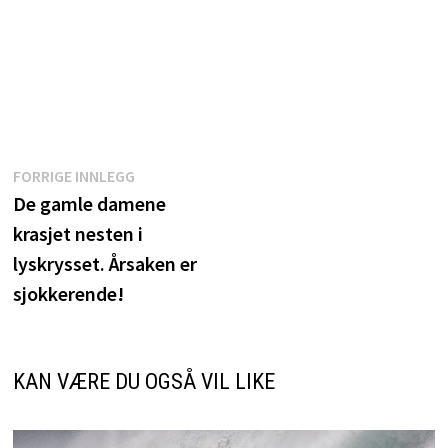
Innleggsnavigasjon
Forrige
FORRIGE INNLEGG
innlegg:
De gamle damene
krasjet nesten i
lyskrysset. Årsaken er
sjokkerende!
KAN VÆRE DU OGSÅ VIL LIKE