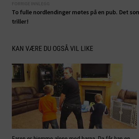
Innleggsnavigasjon
Forrige
FORRIGE INNLEGG
innlegg:
To fulle nordlendinger møtes på en pub. Det som
triller!
KAN VÆRE DU OGSÅ VIL LIKE
Faren er hjemme alene med barna. Da får han en