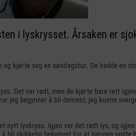
en i lyskrysset. Årsaken er sjo
 og kjørte seg en søndagstur. De hadde en stor 
ryss. Det var rødt, men de kjørte bare rett igj
ror jeg begynner å bli dement, jeg kunne sverge
 nytt lyskryss. Igjen var det rødt lys, og igje
 å bli skikkelig bekymret for at hjernen spilte