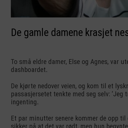
De gamle damene krasjet nest
To små eldre damer, Else og Agnes, var ute
dashboardet.
De kjørte nedover veien, og kom til et lysk
passasjersetet tenkte med seg selv: ‘Jeg t
ingenting.
Et par minutter senere kommer de opp til et
sikker på at det var rødt, men hun begynte