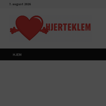
Gå
7. august 2026
til
innhold
HJEM