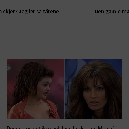
 skjer? Jeg ler så tårene
Den gamle man
Dommerne vet ikke helt hva de skal tro. Men når