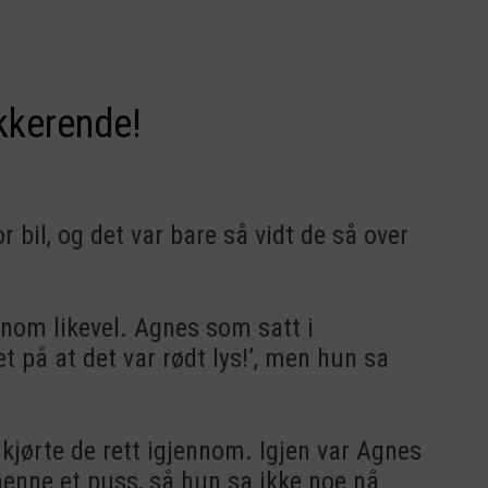
kkerende!
bil, og det var bare så vidt de så over
ennom likevel. Agnes som satt i
t på at det var rødt lys!’, men hun sa
n kjørte de rett igjennom. Igjen var Agnes
 henne et puss, så hun sa ikke noe nå