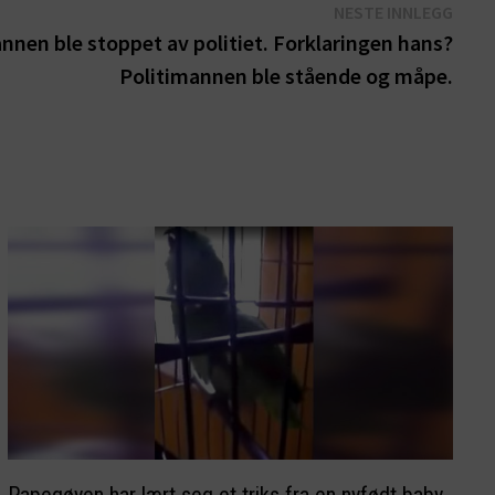
Nest
NESTE INNLEGG
innle
nen ble stoppet av politiet. Forklaringen hans?
Politimannen ble stående og måpe.
Papegøyen har lært seg et triks fra en nyfødt baby.