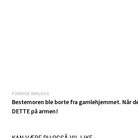
Innleggsnavigasjon
Forrige
FORRIGE INNLEGG
innlegg:
Bestemoren ble borte fra gamlehjemmet. Når d
DETTE på armen!