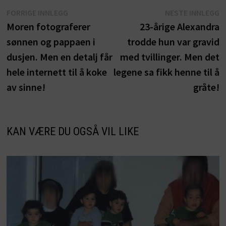
Innleggsnavigasjon
Forrige
N
FORRIGE INNLEGG
NESTE INNLEGG
innlegg:
i
Moren fotograferer
23-årige Alexandra
sønnen og pappaen i
trodde hun var gravid
dusjen. Men en detalj får
med tvillinger. Men det
hele internett til å koke
legene sa fikk henne til å
av sinne!
gråte!
KAN VÆRE DU OGSÅ VIL LIKE