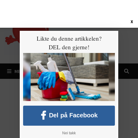
Gå
7. august 2026
til
innhold
X
Likte du denne artikkelen?
DEL den gjerne!
MENY
Del på Facebook
Nei takk