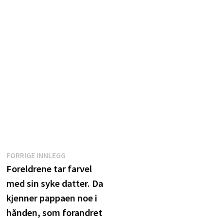
Innleggsnavigasjon
Forrige
FORRIGE INNLEGG
innlegg:
Foreldrene tar farvel
med sin syke datter. Da
kjenner pappaen noe i
hånden, som forandret