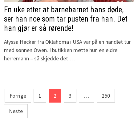
En uke etter at barnebarnet hans døde,
ser han noe som tar pusten fra han. Det
han gjør er så rørende!
Alyssa Hecker fra Oklahoma i USA var på en handlet tur
med sønnen Owen. I butikken møtte hun en eldre
herremann – så skjedde det …
Sidepaginering
Forrige
1
2
3
…
250
Neste