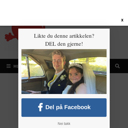
Gå
8. august 2026
til
innhold
X
Likte du denne artikkelen?
DEL den gjerne!
MENY
Del på Facebook
Nei takk