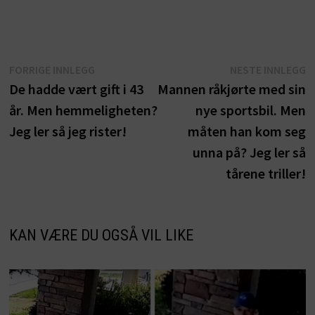
Innleggsnavigasjon
Forrige
N
FORRIGE INNLEGG
NESTE INNLEGG
innlegg:
i
De hadde vært gift i 43
Mannen råkjørte med sin
år. Men hemmeligheten?
nye sportsbil. Men
Jeg ler så jeg rister!
måten han kom seg
unna på? Jeg ler så
tårene triller!
KAN VÆRE DU OGSÅ VIL LIKE