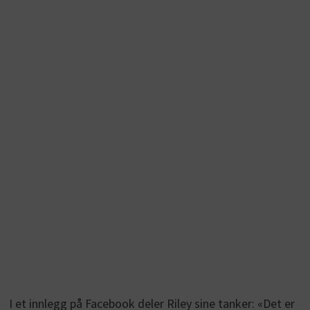
I et innlegg på Facebook deler Riley sine tanker: «Det er