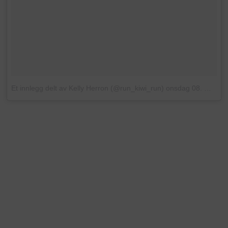
Et innlegg delt av Kelly Herron (@run_kiwi_run)
onsdag 08. Mars. 2017 PST