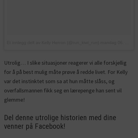
Et innlegg delt av Kelly Herron (@run_kiwi_run)
mandag 06. Mars. 2017 PST
Utrolig… I slike situasjoner reagerer vi alle forskjellig
for å på best mulig måte prøve å redde livet. For Kelly
var det instinktet som sa at hun måtte slåss, og
overfallsmannen fikk seg en lærepenge han sent vil
glemme!
Del denne utrolige historien med dine
venner på Facebook!