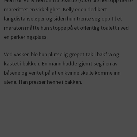
Men for Kelly Herron fra Seattle (USA) ble nettopp dette
marerittet en virkelighet. Kelly er en dedikert
langdistanseløper og siden hun trente seg opp til et
maraton måtte hun stoppe på et offentlig toalett i ved
en parkeringsplass.
Ved vasken ble hun plutselig grepet tak i bakfra og
kastet i bakken. En mann hadde gjemt seg i en av
båsene og ventet på at en kvinne skulle komme inn
alene. Han presser henne i bakken.