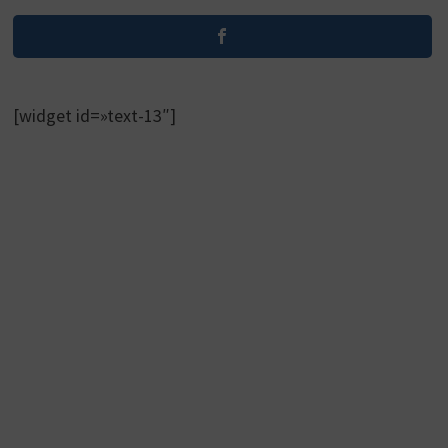
[widget id=»text-13″]