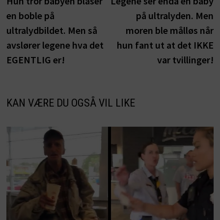
Hun tror babyen blåser
Legene ser enda en baby
en boble på
på ultralyden. Men
ultralydbildet. Men så
moren ble målløs når
avslører legene hva det
hun fant ut at det IKKE
EGENTLIG er!
var tvillinger!
KAN VÆRE DU OGSÅ VIL LIKE