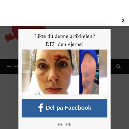
Gå
7. august 2026
til
innhold
X
Likte du denne artikkelen?
DEL den gjerne!
MENY
Del på Facebook
Nei takk