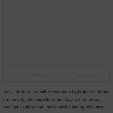
Et innlegg delt av Kelly Herron (@run_kiwi_run)
fredag 10. Mars. 2017 PST
Kelly hadde tatt et selvforsvarskurs og bruker nå alt hun
har lært. Og ikke bare klarer hun å dytte ham av seg,
men hun skubber ham inn i en av båsene og blokkerer