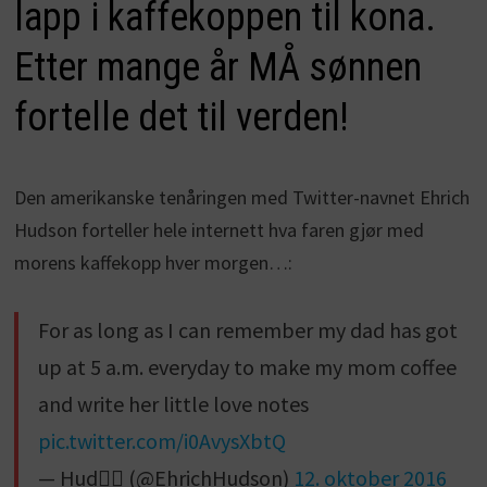
lapp i kaffekoppen til kona.
Etter mange år MÅ sønnen
fortelle det til verden!
Den amerikanske tenåringen med Twitter-navnet Ehrich
Hudson forteller hele internett hva faren gjør med
morens kaffekopp hver morgen…:
For as long as I can remember my dad has got
up at 5 a.m. everyday to make my mom coffee
and write her little love notes
pic.twitter.com/i0AvysXbtQ
— Hud✌🏽️ (@EhrichHudson)
12. oktober 2016