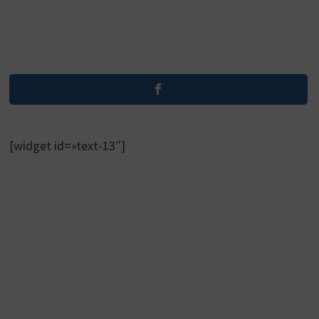
[widget id=»text-13″]