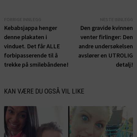
Innleggsnavigasjon
Forrige
N
FORRIGE INNLEGG
NESTE INNLEGG
innlegg:
i
Kebabsjappa henger
Den gravide kvinnen
denne plakaten i
venter firlinger: Den
vinduet. Det får ALLE
andre undersøkelsen
forbipasserende til å
avslører en UTROLIG
trekke på smilebåndene!
detalj!
KAN VÆRE DU OGSÅ VIL LIKE