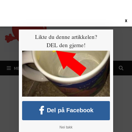
Gå
7. august 2026
til
innhold
X
Likte du denne artikkelen?
DEL den gjerne!
MENY
Del på Facebook
Nei takk