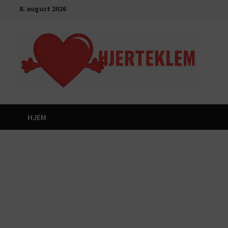
Gå
8. august 2026
til
innhold
HJEM