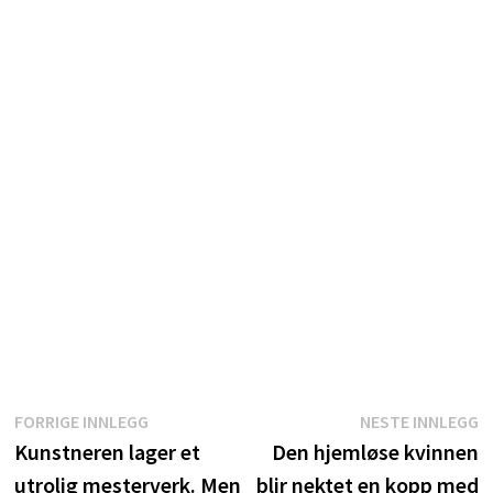
Innleggsnavigasjon
Forrige
N
FORRIGE INNLEGG
NESTE INNLEGG
innlegg:
i
Kunstneren lager et
Den hjemløse kvinnen
utrolig mesterverk. Men
blir nektet en kopp med