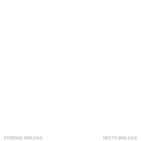
Innleggsnavigasjon
Forrige
N
FORRIGE INNLEGG
NESTE INNLEGG