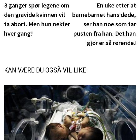
innlegg:
i
3 ganger spør legene om
En uke etter at
den gravide kvinnen vil
barnebarnet hans døde,
ta abort. Men hun nekter
ser han noe som tar
hver gang!
pusten fra han. Det han
gjør er så rørende!
KAN VÆRE DU OGSÅ VIL LIKE