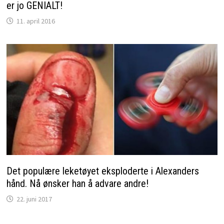
er jo GENIALT!
11. april 2016
Det populære leketøyet eksploderte i Alexanders
hånd. Nå ønsker han å advare andre!
22. juni 2017