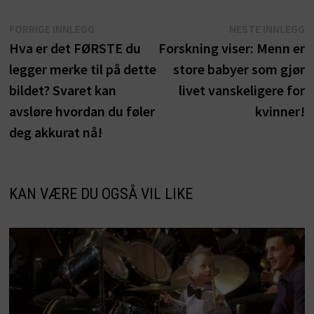
Innleggsnavigasjon
Forrige
N
FORRIGE INNLEGG
NESTE INNLEGG
innlegg:
i
Hva er det FØRSTE du
Forskning viser: Menn er
legger merke til på dette
store babyer som gjør
bildet? Svaret kan
livet vanskeligere for
avsløre hvordan du føler
kvinner!
deg akkurat nå!
KAN VÆRE DU OGSÅ VIL LIKE