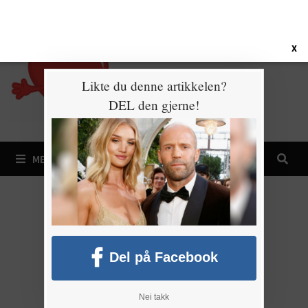
Gå
9. august 2026
til
innhold
X
Likte du denne artikkelen?
DEL den gjerne!
MENY
Del på Facebook
Nei takk