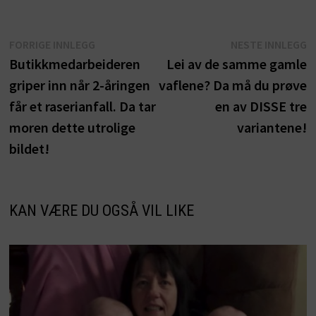
Innleggsnavigasjon
Forrige
N
FORRIGE INNLEGG
NESTE INNLEGG
innlegg:
i
Butikkmedarbeideren
Lei av de samme gamle
griper inn når 2-åringen
vaflene? Da må du prøve
får et raserianfall. Da tar
en av DISSE tre
moren dette utrolige
variantene!
bildet!
KAN VÆRE DU OGSÅ VIL LIKE