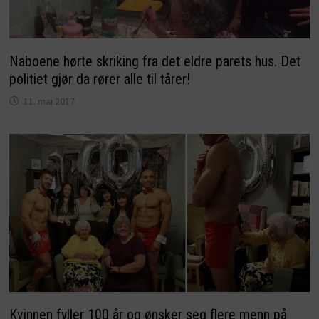
Naboene hørte skriking fra det eldre parets hus. Det
politiet gjør da rører alle til tårer!
11. mai 2017
Kvinnen fyller 100 år og ønsker seg flere menn på