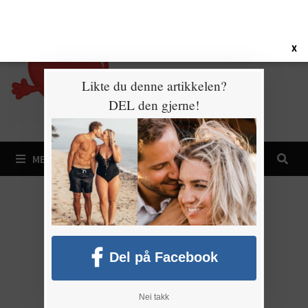
Gå
6. august 2026
til
innhold
X
Likte du denne artikkelen?
DEL den gjerne!
MENY
Del på Facebook
Nei takk