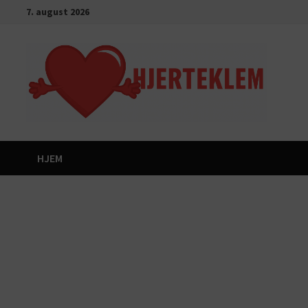
Gå
7. august 2026
til
innhold
HJEM