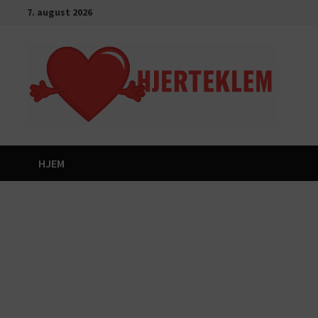
Gå
7. august 2026
til
innhold
HJEM