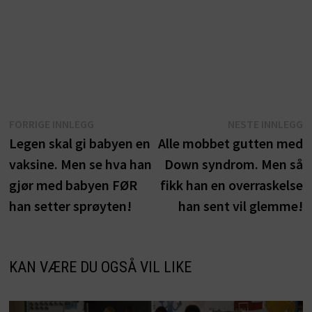
Innleggsnavigasjon
Forrige
N
FORRIGE INNLEGG
NESTE INNLEGG
innlegg:
i
Legen skal gi babyen en
Alle mobbet gutten med
vaksine. Men se hva han
Down syndrom. Men så
gjør med babyen FØR
fikk han en overraskelse
han setter sprøyten!
han sent vil glemme!
KAN VÆRE DU OGSÅ VIL LIKE