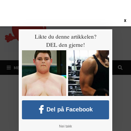
Gå
9. august 2026
til
innhold
X
Likte du denne artikkelen?
DEL den gjerne!
MENY
Del på Facebook
Nei takk