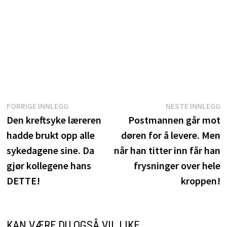
Innleggsnavigasjon
Forrige
N
FORRIGE INNLEGG
NESTE INNLEGG
innlegg:
i
Den kreftsyke læreren
Postmannen går mot
hadde brukt opp alle
døren for å levere. Men
sykedagene sine. Da
når han titter inn får han
gjør kollegene hans
frysninger over hele
DETTE!
kroppen!
KAN VÆRE DU OGSÅ VIL LIKE