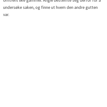
omtrent like gammel. Angie bestemte seg derfor for å
undersøke saken, og finne ut hvem den andre gutten
var.