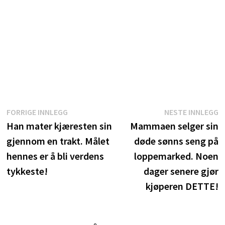
Innleggsnavigasjon
Forrige
N
FORRIGE INNLEGG
NESTE INNLEGG
innlegg:
i
Han mater kjæresten sin
Mammaen selger sin
gjennom en trakt. Målet
døde sønns seng på
hennes er å bli verdens
loppemarked. Noen
tykkeste!
dager senere gjør
kjøperen DETTE!