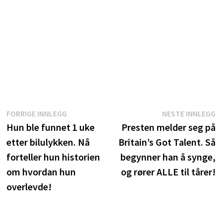
Innleggsnavigasjon
Forrige
N
FORRIGE INNLEGG
NESTE INNLEGG
innlegg:
i
Hun ble funnet 1 uke
Presten melder seg på
etter bilulykken. Nå
Britain’s Got Talent. Så
forteller hun historien
begynner han å synge,
om hvordan hun
og rører ALLE til tårer!
overlevde!