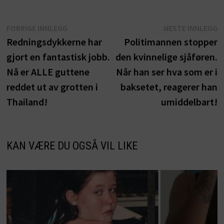
Innleggsnavigasjon
Forrige
N
FORRIGE INNLEGG
NESTE INNLEGG
innlegg:
i
Redningsdykkerne har
Politimannen stopper
gjort en fantastisk jobb.
den kvinnelige sjåføren.
Nå er ALLE guttene
Når han ser hva som er i
reddet ut av grotten i
baksetet, reagerer han
Thailand!
umiddelbart!
KAN VÆRE DU OGSÅ VIL LIKE