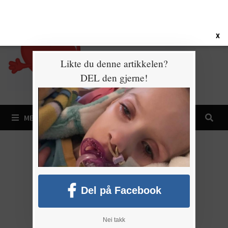
Gå
8. august 2026
til
innhold
X
Likte du denne artikkelen?
DEL den gjerne!
MENY
Del på Facebook
Nei takk