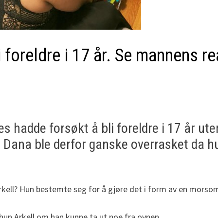
i foreldre i 17 år. Se mannens 
s hadde forsøkt å bli foreldre i 17 år uten
ut. Dana ble derfor ganske overrasket da h
Arkell? Hun bestemte seg for å gjøre det i form av en morso
hun Arkell om han kunne ta ut noe fra ovnen…