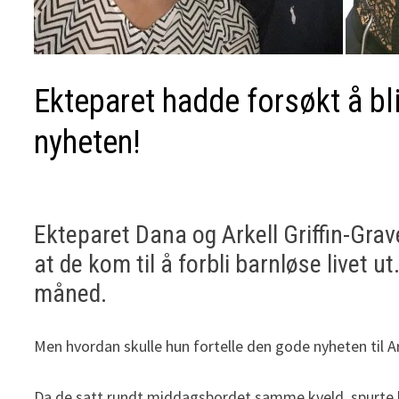
Ekteparet hadde forsøkt å bl
nyheten!
Ekteparet Dana og Arkell Griffin-Grave
at de kom til å forbli barnløse livet 
måned.
Men hvordan skulle hun fortelle den gode nyheten til 
Da de satt rundt middagsbordet samme kveld, spurte 