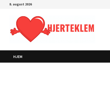
Gå
8. august 2026
til
innhold
HJEM