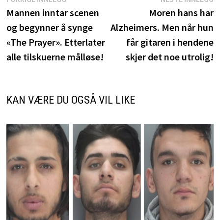
Innleggsnavigasjon
innlegg:
i
Mannen inntar scenen
Moren hans har
og begynner å synge
Alzheimers. Men når hun
«The Prayer». Etterlater
får gitaren i hendene
alle tilskuerne målløse!
skjer det noe utrolig!
KAN VÆRE DU OGSÅ VIL LIKE