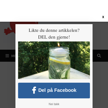
Gå
9. august 2026
til
innhold
X
Likte du denne artikkelen?
DEL den gjerne!
MENY
Del på Facebook
Nei takk