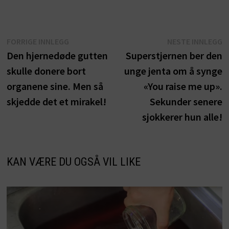
Innleggsnavigasjon
Forrige
N
FORRIGE INNLEGG
NESTE INNLEGG
innlegg:
i
Den hjernedøde gutten
Superstjernen ber den
skulle donere bort
unge jenta om å synge
organene sine. Men så
«You raise me up».
skjedde det et mirakel!
Sekunder senere
sjokkerer hun alle!
KAN VÆRE DU OGSÅ VIL LIKE