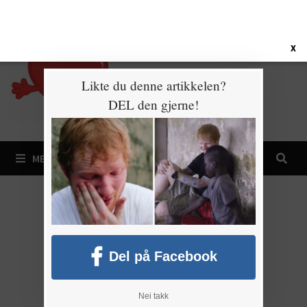
Gå
10. august 2026
til
innhold
X
Likte du denne artikkelen?
DEL den gjerne!
MENY
Del på Facebook
Nei takk