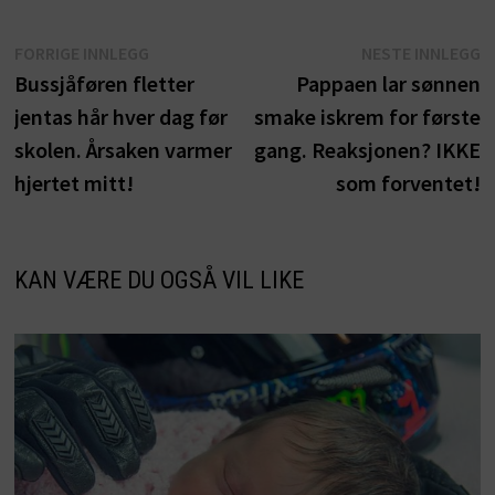
Innleggsnavigasjon
Forrige
N
FORRIGE INNLEGG
NESTE INNLEGG
innlegg:
i
Bussjåføren fletter
Pappaen lar sønnen
jentas hår hver dag før
smake iskrem for første
skolen. Årsaken varmer
gang. Reaksjonen? IKKE
hjertet mitt!
som forventet!
KAN VÆRE DU OGSÅ VIL LIKE