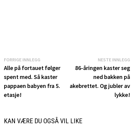
Innleggsnavigasjon
Forrige
N
FORRIGE INNLEGG
NESTE INNLEGG
innlegg:
i
Alle på fortauet følger
86-åringen kaster seg
spent med. Så kaster
ned bakken på
pappaen babyen fra 5.
akebrettet. Og jubler av
etasje!
lykke!
KAN VÆRE DU OGSÅ VIL LIKE