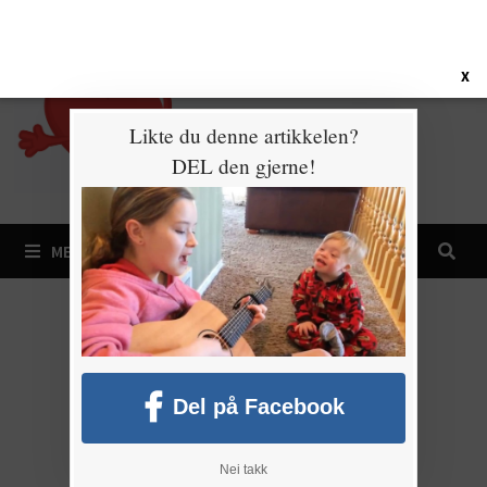
Gå
6. august 2026
til
innhold
X
Likte du denne artikkelen?
DEL den gjerne!
MENY
Del på Facebook
Nei takk