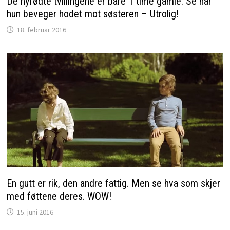
De nyfødte tvillingene er bare 1 time gamle. Se når
hun beveger hodet mot søsteren – Utrolig!
18. februar 2016
En gutt er rik, den andre fattig. Men se hva som skjer
med føttene deres. WOW!
15. juni 2016