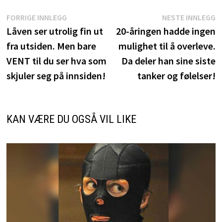
Innleggsnavigasjon
Forrige
N
FORRIGE INNLEGG
NESTE INNLEGG
innlegg:
i
Låven ser utrolig fin ut
20-åringen hadde ingen
fra utsiden. Men bare
mulighet til å overleve.
VENT til du ser hva som
Da deler han sine siste
skjuler seg på innsiden!
tanker og følelser!
KAN VÆRE DU OGSÅ VIL LIKE