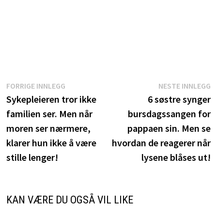
Innleggsnavigasjon
Forrige
N
FORRIGE INNLEGG
NESTE INNLEGG
innlegg:
i
Sykepleieren tror ikke
6 søstre synger
familien ser. Men når
bursdagssangen for
moren ser nærmere,
pappaen sin. Men se
klarer hun ikke å være
hvordan de reagerer når
stille lenger!
lysene blåses ut!
KAN VÆRE DU OGSÅ VIL LIKE