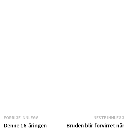
Innleggsnavigasjon
Forrige
N
FORRIGE INNLEGG
NESTE INNLEGG
innlegg:
i
Denne 16-åringen
Bruden blir forvirret når