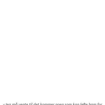
«Jeg må vente til det kommer noen som kan løfte ham for