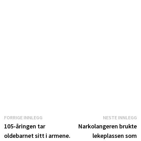
Innleggsnavigasjon
Forrige
N
FORRIGE INNLEGG
NESTE INNLEGG
innlegg:
i
105-åringen tar
Narkolangeren brukte
oldebarnet sitt i armene.
lekeplassen som