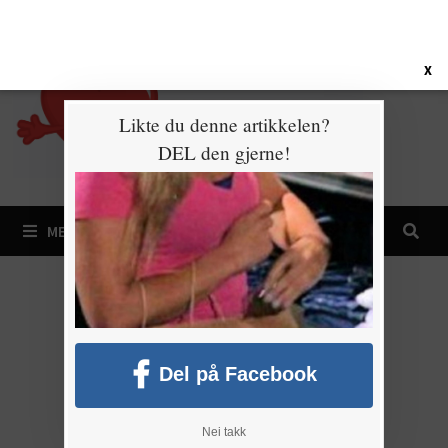
Gå
7. august 2026
til
innhold
X
Likte du denne artikkelen?
DEL den gjerne!
MENY
Del på Facebook
Nei takk