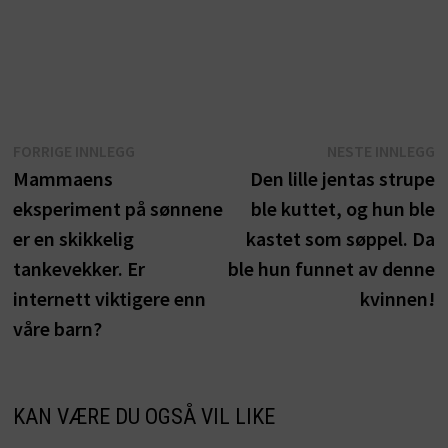
Innleggsnavigasjon
Forrige
N
FORRIGE INNLEGG
NESTE INNLEGG
innlegg:
i
Mammaens
Den lille jentas strupe
eksperiment på sønnene
ble kuttet, og hun ble
er en skikkelig
kastet som søppel. Da
tankevekker. Er
ble hun funnet av denne
internett viktigere enn
kvinnen!
våre barn?
KAN VÆRE DU OGSÅ VIL LIKE