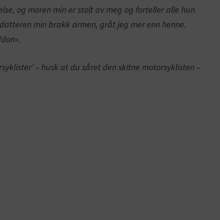
lse, og moren min er stolt av meg og forteller alle hun
r datteren min brakk armen, gråt jeg mer enn henne.
ddon».
syklister’ – husk at du såret den skitne motorsyklisten –