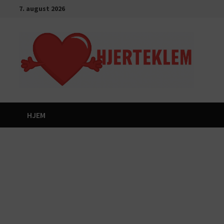
Gå
7. august 2026
til
innhold
HJEM