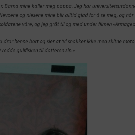
1 år. Barna mine kaller meg pappa. Jeg har universitetsutdanne
Nevøene og niesene mine blir alltid glad for å se meg, og nå
 soldatene våre, og jeg gråt til og med under filmen «Armage
u drar henne bort og sier at ‘vi snakker ikke med skitne motor
redde gullfisken til datteren sin.»