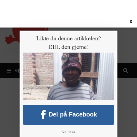
Gå
6. august 2026
til
innhold
X
Likte du denne artikkelen?
DEL den gjerne!
MENY
Del på Facebook
Nei takk