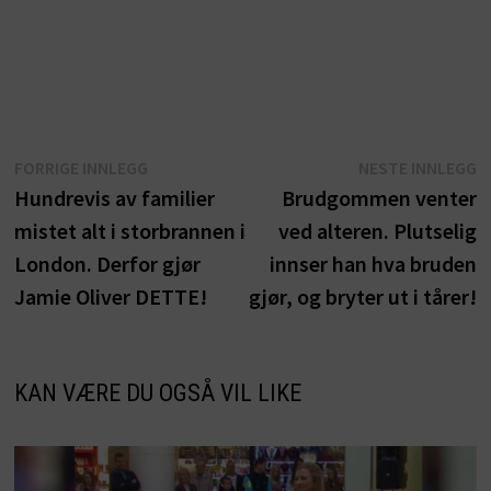
Innleggsnavigasjon
Forrige
N
FORRIGE INNLEGG
NESTE INNLEGG
innlegg:
i
Hundrevis av familier
Brudgommen venter
mistet alt i storbrannen i
ved alteren. Plutselig
London. Derfor gjør
innser han hva bruden
Jamie Oliver DETTE!
gjør, og bryter ut i tårer!
KAN VÆRE DU OGSÅ VIL LIKE