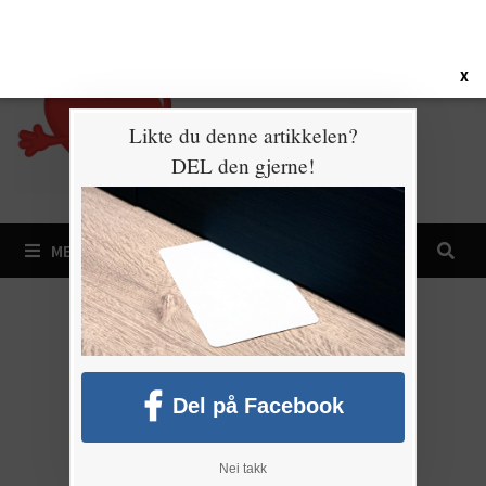
Gå
6. august 2026
til
innhold
X
Likte du denne artikkelen?
DEL den gjerne!
MENY
Del på Facebook
Nei takk