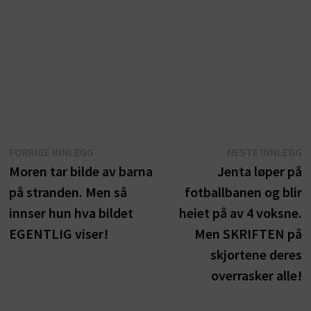
Innleggsnavigasjon
Forrige
N
FORRIGE INNLEGG
NESTE INNLEGG
innlegg:
i
Moren tar bilde av barna
Jenta løper på
på stranden. Men så
fotballbanen og blir
innser hun hva bildet
heiet på av 4 voksne.
EGENTLIG viser!
Men SKRIFTEN på
skjortene deres
overrasker alle!