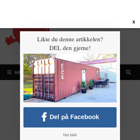
Gå
6. august 2026
til
innhold
X
Likte du denne artikkelen?
DEL den gjerne!
MENY
Del på Facebook
Nei takk