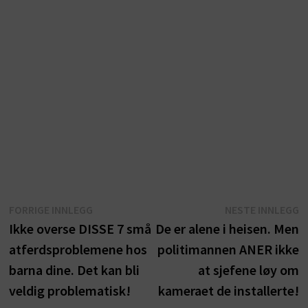
Innleggsnavigasjon
Forrige
N
FORRIGE INNLEGG
NESTE INNLEGG
innlegg:
i
Ikke overse DISSE 7 små
De er alene i heisen. Men
atferdsproblemene hos
politimannen ANER ikke
barna dine. Det kan bli
at sjefene løy om
veldig problematisk!
kameraet de installerte!