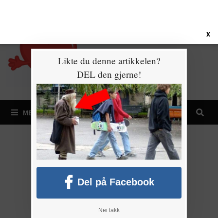
Gå
6. august 2026
til
innhold
X
Likte du denne artikkelen?
DEL den gjerne!
MENY
Del på Facebook
Nei takk