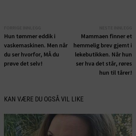
Innleggsnavigasjon
Forrige
N
FORRIGE INNLEGG
NESTE INNLEGG
innlegg:
i
Hun tømmer eddik i
Mammaen finner et
vaskemaskinen. Men når
hemmelig brev gjemt i
du ser hvorfor, MÅ du
lekebutikken. Når hun
prøve det selv!
ser hva det står, røres
hun til tårer!
KAN VÆRE DU OGSÅ VIL LIKE