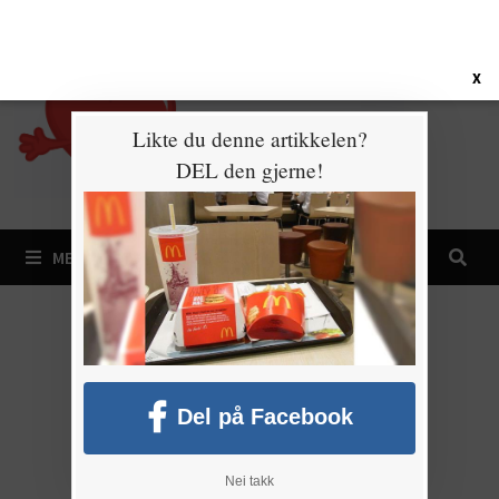
Gå
8. august 2026
til
innhold
X
Likte du denne artikkelen?
DEL den gjerne!
MENY
Del på Facebook
Nei takk