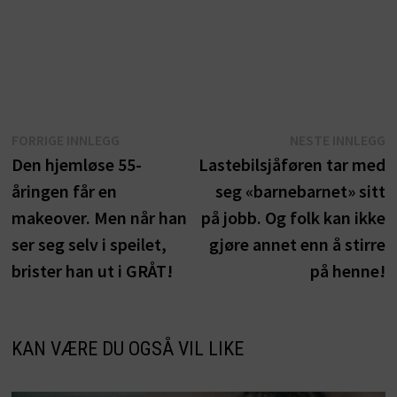
Innleggsnavigasjon
Forrige
N
FORRIGE INNLEGG
NESTE INNLEGG
innlegg:
i
Den hjemløse 55-
Lastebilsjåføren tar med
åringen får en
seg «barnebarnet» sitt
makeover. Men når han
på jobb. Og folk kan ikke
ser seg selv i speilet,
gjøre annet enn å stirre
brister han ut i GRÅT!
på henne!
KAN VÆRE DU OGSÅ VIL LIKE