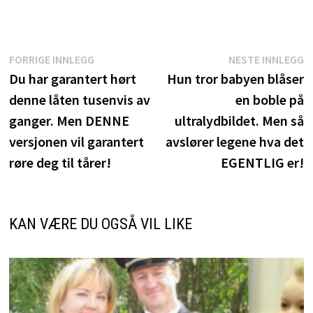
Innleggsnavigasjon
Forrige
N
FORRIGE INNLEGG
NESTE INNLEGG
innlegg:
i
Du har garantert hørt
Hun tror babyen blåser
denne låten tusenvis av
en boble på
ganger. Men DENNE
ultralydbildet. Men så
versjonen vil garantert
avslører legene hva det
røre deg til tårer!
EGENTLIG er!
KAN VÆRE DU OGSÅ VIL LIKE