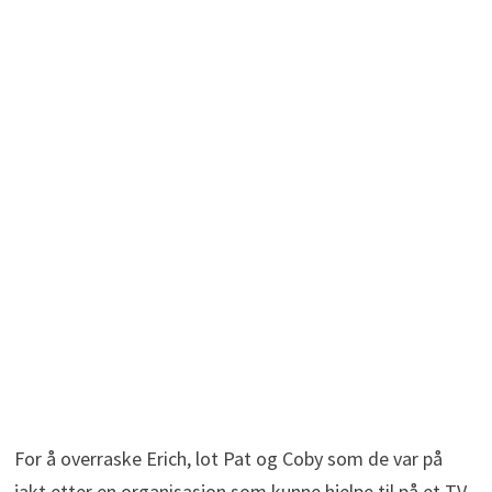
For å overraske Erich, lot Pat og Coby som de var på
jakt etter en organisasjon som kunne hjelpe til på et TV-