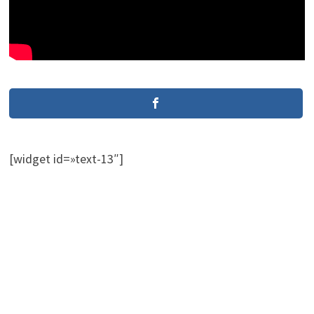
[widget id=»text-13″]