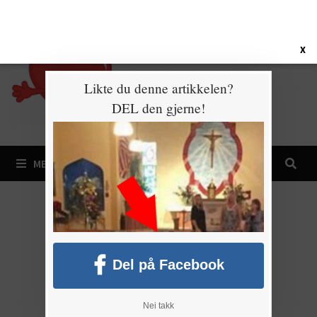
Gå
7. august 2026
til
innhold
X
Likte du denne artikkelen?
DEL den gjerne!
MENY
Del på Facebook
Nei takk