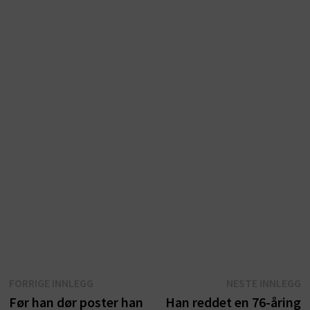
Innleggsnavigasjon
Forrige
N
FORRIGE INNLEGG
NESTE INNLEGG
innlegg:
i
Før han dør poster han
Han reddet en 76-åring