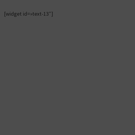
[widget id=»text-13″]