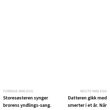
Innleggsnavigasjon
Forrige
N
FORRIGE INNLEGG
NESTE INNLEGG
innlegg:
i
Storesøsteren synger
Datteren gikk med
brorens yndlings-sang.
smerter i et år. Når