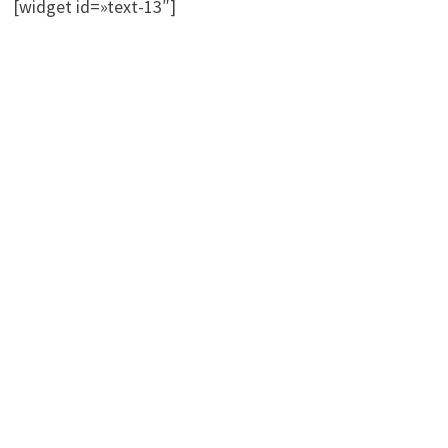
[widget id=»text-13″]