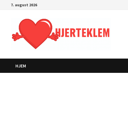
Gå
7. august 2026
til
innhold
HJEM