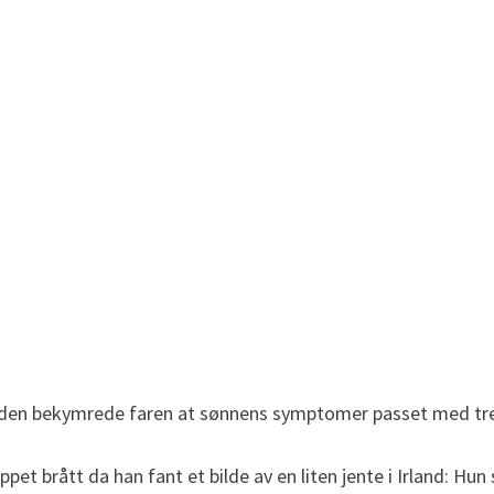
nnså den bekymrede faren at sønnens symptomer passet med t
et brått da han fant et bilde av en liten jente i Irland: Hun 