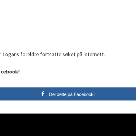
 Logans foreldre fortsatte søket på internett.
acebook!
Del dette på Facebook!