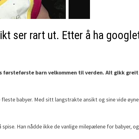
kt ser rart ut. Etter å ha goog
res førsteførste barn velkommen til verden. Alt gikk gr
de fleste babyer. Med sitt langstrakte ansikt og sine vide ø
spise. Han nådde ikke de vanlige milepælene for babyer, og t