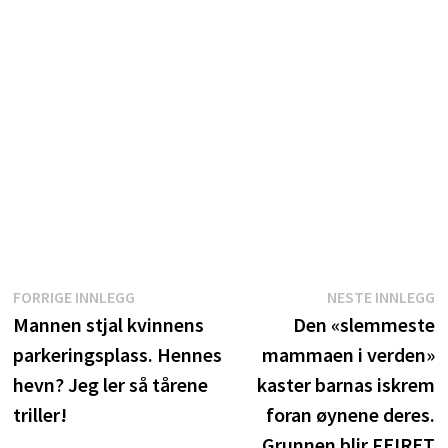
Innleggsnavigasjon
Forrige
N
FORRIGE INNLEGG
NESTE INNLEGG
innlegg:
i
Mannen stjal kvinnens
Den «slemmeste
parkeringsplass. Hennes
mammaen i verden»
hevn? Jeg ler så tårene
kaster barnas iskrem
triller!
foran øynene deres.
Grunnen blir FEIRET