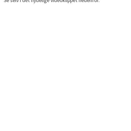
Se selv i det nydelige videoklippet nedenfor.