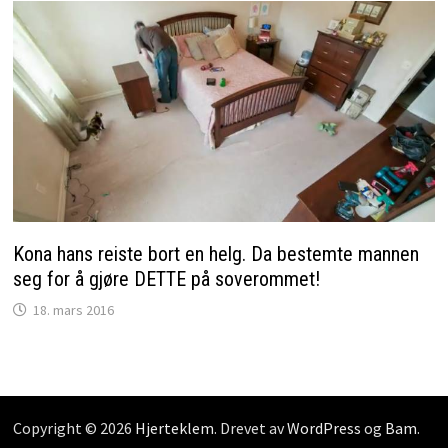
Kona hans reiste bort en helg. Da bestemte mannen
seg for å gjøre DETTE på soverommet!
18. mars 2016
Copyright © 2026
Hjerteklem
. Drevet av
WordPress
og
Bam
.